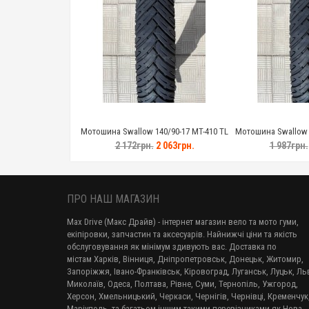
Мотошина Swallow 140/90-17 MT-410 TL
Мотошина Swallow 1
2 172грн.
2 063грн.
1 987грн.
ПРО НАШ МАГАЗИН
Max Drive (Макс Драйв) - інтернет магазин вело та мото гуми,
екіпіровки, запчастин та аксесуарів. Найнижчі ціни та якість
обслуговування як мінімум здивують вас. Доставка по
містам Харків, Вінниця, Дніпропетровськ, Донецьк, Житомир,
Запоріжжя, Івано-Франківськ, Кіровоград, Луганськ, Луцьк, Льв
Миколаїв, Одеса, Полтава, Рівне, Суми, Тернопіль, Ужгород,
Херсон, Хмельницький, Черкаси, Чернігів, Чернівці, Кременчук
Маріуполь, та багатьом іншим такими перевізниками як Нова