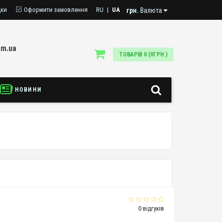
дки
Оформити замовлення
RU
|
UA
грн.
Валюта
om.ua
ТОВАРІВ 0 (0ГРН.)
НОВИНИ
0 відгуків