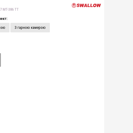
7 MT-386 TT
ект:
рою
З гарною камерою