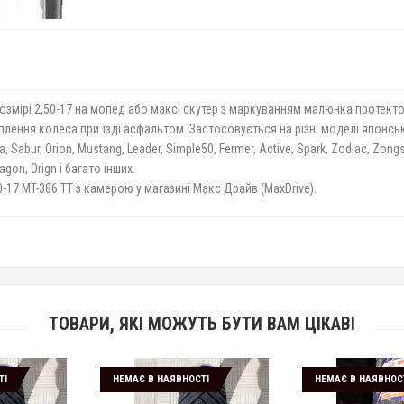
озмірі 2,50-17 на мопед або максі скутер з маркуванням малюнка протекто
ення колеса при їзді асфальтом. Застосовується на різні моделі японськи
 Sabur, Orion, Mustang, Leader, Simple50, Fermer, Active, Spark, Zodiac, Zongs
agon, Orign
і багато інших.
-17 MT-386 TT з камерою у магазині Макс Драйв (MaxDrive).
ТОВАРИ, ЯКІ МОЖУТЬ БУТИ ВАМ ЦІКАВІ
ТІ
НЕМАЄ В НАЯВНОСТІ
НЕМАЄ В НАЯВНОС