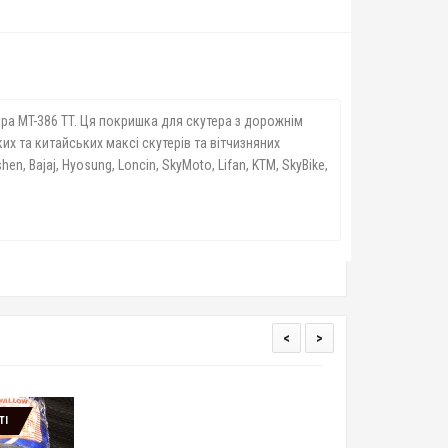
ра MT-386 TT. Ця покришка для скутера з дорожнім
х та китайських максі скутерів та вітчизняних
hen, Bajaj, Hyosung, Loncin, SkyMoto, Lifan, KTM, SkyBike,
<
>
ТІ