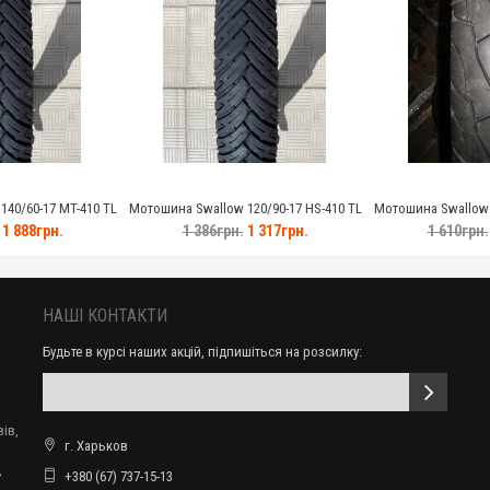
40/60-17 MT-410 TL
Мотошина Swallow 120/90-17 HS-410 TL
Мотошина Swallow 1
1 888грн.
1 386грн.
1 317грн.
1 610грн.
НАШІ КОНТАКТИ
Будьте в курсі наших акцій, підпишіться на розсилку:
ів,
г. Харьков
,
+380 (67) 737-15-13