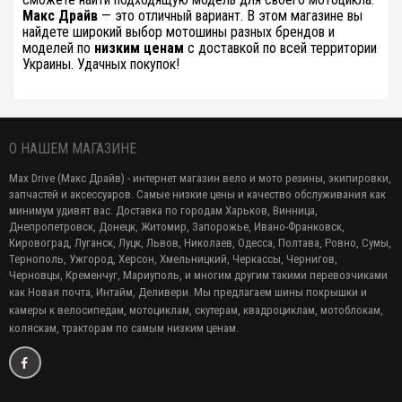
Макс Драйв
— это отличный вариант. В этом магазине вы
найдете широкий выбор мотошины разных брендов и
моделей по
низким ценам
с доставкой по всей территории
Украины. Удачных покупок!
О НАШЕМ МАГАЗИНЕ
Max Drive (Макс Драйв) - интернет магазин вело и мото резины, экипировки,
запчастей и аксессуаров. Самые низкие цены и качество обслуживания как
минимум удивят вас. Доставка по городам Харьков, Винница,
Днепропетровск, Донецк, Житомир, Запорожье, Ивано-Франковск,
Кировоград, Луганск, Луцк, Львов, Николаев, Одесса, Полтава, Ровно, Сумы,
Тернополь, Ужгород, Херсон, Хмельницкий, Черкассы, Чернигов,
Черновцы, Кременчуг, Мариуполь, и многим другим такими перевозчиками
как Новая почта, Интайм, Деливери. Мы предлагаем
шины покрышки и
камеры к велосипедам, мотоциклам, скутерам, квадроциклам, мотоблокам,
коляскам, тракторам по самым низким ценам.