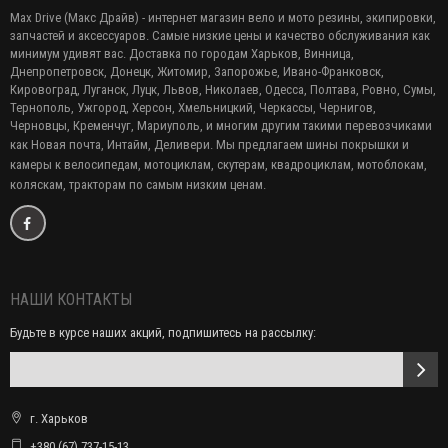
Max Drive (Макс Драйв) - интернет магазин вело и мото резины, экипировки,
запчастей и аксессуаров. Самые низкие цены и качество обслуживания как
минимум удивят вас. Доставка по городам Харьков, Винница,
Днепропетровск, Донецк, Житомир, Запорожье, Ивано-Франковск,
Кировоград, Луганск, Луцк, Львов, Николаев, Одесса, Полтава, Ровно, Сумы,
Тернополь, Ужгород, Херсон, Хмельницкий, Черкассы, Чернигов,
Черновцы, Кременчуг, Мариуполь, и многим другим такими перевозчиками
как Новая почта, Интайм, Деливери. Мы предлагаем
шины покрышки и
камеры к велосипедам, мотоциклам, скутерам, квадроциклам, мотоблокам,
коляскам, тракторам по самым низким ценам.
НАШИ КОНТАКТЫ
Будьте в курсе наших акций, подпишитесь на рассылку:
г. Харьков
+380 (67) 737-15-13