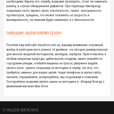
необходимо беречь его службу, вовремя проверять, стоит ли заменить
резину, в случае обнаружения дефектов. При перепаде температур
покрышки часто теряют свою эластичность, также - изношенность
протекторов, трещины, что может повлиять на скорость и
маневренность, не лишним будет намекнуть и о безопасности.
ПОКРЫШКИ - ВЫЗОВ НОВОМУ СЕЗОНУ
Посетив наш веб-сайт maxdrive.com.ua, вашему вниманию огромный
выбор в категории мото резина 14 дюймов - на сегодня универсальная
для многих моделей мотоциклов, мопедов, скутеров. Приготовьтесь к
любым капризам природы, дайте вызов осадкам, смело езжайте по
городским улицам, огибайте машины на трассе, уверенно ведите
своего коня - купить покрышку на мотоцикл и скутер, это все, что
требуется, именно для ваших целей. Наши телефоны в шапке сайта,
звоните, спрашивайте, интересуйтесь, мы подскажем и поможем.
Постарайтесь вовремя купить шины на мотоцикл и - Вперед! Всегда с
уважением магазин Max Drive
О НАШЕМ МАГАЗИНЕ