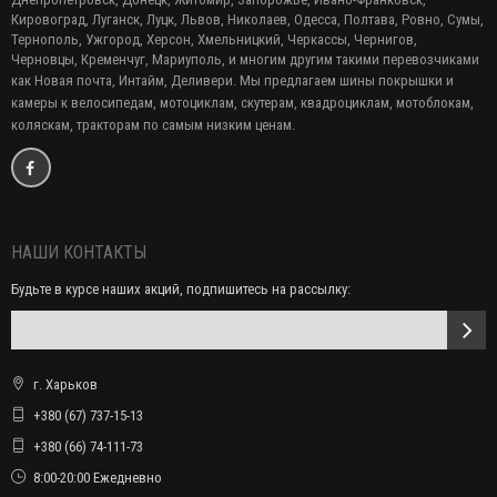
Кировоград, Луганск, Луцк, Львов, Николаев, Одесса, Полтава, Ровно, Сумы,
Тернополь, Ужгород, Херсон, Хмельницкий, Черкассы, Чернигов,
Черновцы, Кременчуг, Мариуполь, и многим другим такими перевозчиками
как Новая почта, Интайм, Деливери. Мы предлагаем
шины покрышки и
камеры к велосипедам, мотоциклам, скутерам, квадроциклам, мотоблокам,
коляскам, тракторам по самым низким ценам.
НАШИ КОНТАКТЫ
Будьте в курсе наших акций, подпишитесь на рассылку:
г. Харьков
+380 (67) 737-15-13
+380 (66) 74-111-73
8:00-20:00 Ежедневно