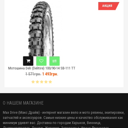
АКЦИЯ
re) 100/90-14 SB-111 TT
Мотошина Deli (Delitire) 90/10
.
1 493грн.
1 941грн.
1 844гр
О НАШЕМ МАГАЗИНЕ
Max Drive (Макс Драйв) - интернет магазин вело и мото резины, экипировки,
запчастей и аксессуаров. Самые низкие цены и качество обслуживания как
минимум удивят вас. Доставка по городам Харьков, Винница,
Днепропетровск, Донецк, Житомир, Запорожье, Ивано-Франковск,