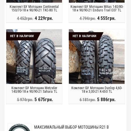
Комлект БУ Мотошин Continental
Комлект БУ Мотошин Mitas 140/80-
150/70-18 и 90/90-21 TKC-80 TL
18 и 90/90-21 Enduro Trail E07 TL
4 229грн.
4 555грн.
4 452грн.
4 794грн.
НЕТ В НАЛИЧИИ
НЕТ В НАЛИЧИИ
Комлект БУ Мотошин Metzeler
Комлект БУ Мотошин Dunlop 4,60-
140/80-18 и 90/90-21 Sahara TL
18 и 3,00-21 K-650 TL
5 675грн.
5 886грн.
5 974грн.
6 181грн.
МАКСИМАЛЬНЫЙ ВЫБОР МОТОШИНЫ R21 В