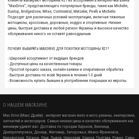
Клиенты выбирают мотошины R21 из ассортимента интернет-магазина
"MaxDrive", представляющего популярные бренды, такие как Michelin,
Dunlop, Bridgestone, Mitas, Continental, Metzeler, Pirelli и Michelin.
Подходят для различных условий эксплуатации, включая тяжелые
мотоциклы, кроссовые, дорожные, эндуро и спортивные. Низкие
цены, быстрая доставка в любой регион Украины и высокое качество
обслуживания никого не оставят равнодушным.
ПОЧЕМУ ВЫБИРАТЬ MAXDRIVE ДЛЯ ПОКУПКИ МОТОШИНЫ R21?
- Широкий ассортимент от ведущих брендов
- Доступные цены на качественные товары
- Простой процесс заказа, онлайн-заявки и оперативная обработка
- Быстрая доставка по всей Украине в течение 1-3 дней
- Возможность купить бывшие в употреблении покрышки из европы.
О НАШЕМ МАГАЗИНЕ
Max Drive (Макс Драйв) - интернет магазин вело и мото резины, экипировки,
запчастей и аксессуаров. Самые низкие цены и качество обслуживания как
минимум удивят вас. Доставка по городам Харьков, Винница,
Днепропетровск, Донецк, Житомир, Запорожье, Ивано-Франковск,
Кировоград, Луганск, Луцк, Львов, Николаев, Одесса, Полтава, Ровно, Сумы,