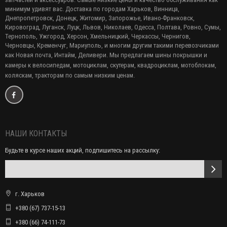
минимум удивят вас. Доставка по городам Харьков, Винница,
Днепропетровск, Донецк, Житомир, Запорожье, Ивано-Франковск,
Кировоград, Луганск, Луцк, Львов, Николаев, Одесса, Полтава, Ровно, Сумы,
Тернополь, Ужгород, Херсон, Хмельницкий, Черкассы, Чернигов,
Черновцы, Кременчуг, Мариуполь, и многим другим такими перевозчиками
как Новая почта, Интайм, Деливери. Мы предлагаем
шины покрышки и
камеры к велосипедам, мотоциклам, скутерам, квадроциклам, мотоблокам,
коляскам, тракторам по самым низким ценам.
НАШИ КОНТАКТЫ
Будьте в курсе наших акций, подпишитесь на рассылку:
г. Харьков
+380 (67) 737-15-13
+380 (66) 74-111-73