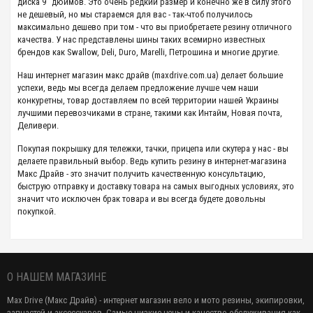
диска 9" дюймов. Это очень редкий размер и конечно же в силу этого
не дешевый, но мы стараемся для вас - так-чтоб получилось
максимально дешево при том - что вы приобретаете резину отличного
качества. У нас представлены шины таких всемирно известных
брендов как Swallow, Deli, Duro, Marelli, Петрошина и многие другие.
Наш интернет магазин
макс драйв (maxdrive.com.ua) делает большие
успехи, ведь мы всегда делаем предложение лучше чем наши
конкуретны, товар доставляем по всей территории нашей Украины
лучшими перевозчиками в стране, такими как Интайм, Новая почта,
Деливери.
Покупая покрышку для тележки, тачки, прицепа или скутера у нас - вы
делаете правильный выбор. Ведь купить резину в интернет-магазина
Макс Драйв - это значит получить качественную консультацию,
быструю отправку и доставку товара на самых выгодных условиях, это
значит что исключен брак товара и вы всегда будете довольны
покупкой.
О НАШЕМ МАГАЗИНЕ
Max Drive (Макс Драйв) - интернет магазин вело и мото резины, экипировки,
запчастей и аксессуаров. Самые низкие цены и качество обслуживания как