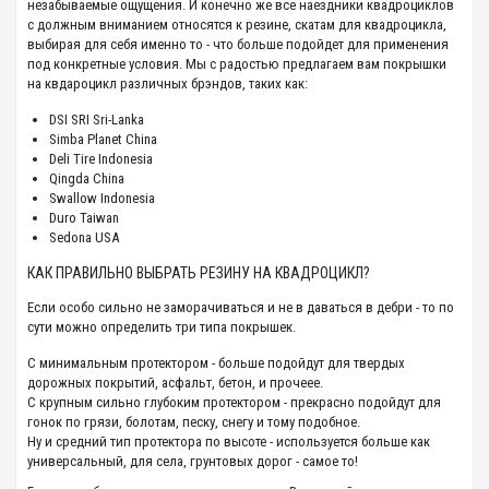
незабываемые ощущения. И конечно же все наездники квадроциклов
с должным вниманием относятся к резине, скатам для квадроцикла,
выбирая для себя именно то - что больше подойдет для применения
под конкретные условия. Мы с радостью предлагаем вам покрышки
на квдароцикл различных брэндов, таких как:
DSI SRI Sri-Lanka
Simba Planet China
Deli Tire Indonesia
Qingda China
Swallow Indonesia
Duro Taiwan
Sedona USA
КАК ПРАВИЛЬНО ВЫБРАТЬ РЕЗИНУ НА КВАДРОЦИКЛ?
Если особо сильно не заморачиваться и не в даваться в дебри - то по
сути можно определить три типа покрышек.
С минимальным протектором - больше подойдут для твердых
дорожных покрытий, асфальт, бетон, и прочеее.
С крупным сильно глубоким протектором - прекрасно подойдут для
гонок по грязи, болотам, песку, снегу и тому подобное.
Ну и средний тип протектора по высоте - используется больше как
универсальный, для села, грунтовых дорог - самое то!