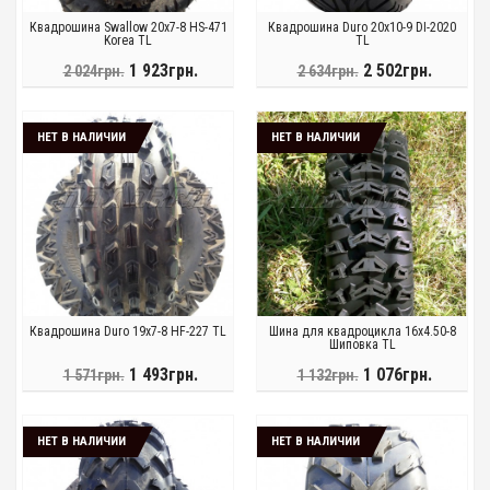
Квадрошина Swallow 20x7-8 HS-471
Квадрошина Duro 20x10-9 DI-2020
Korea TL
TL
1 923грн.
2 502грн.
2 024грн.
2 634грн.
НЕТ В НАЛИЧИИ
НЕТ В НАЛИЧИИ
Квадрошина Duro 19x7-8 HF-227 TL
Шина для квадроцикла 16x4.50-8
Шиповка TL
1 493грн.
1 076грн.
1 571грн.
1 132грн.
НЕТ В НАЛИЧИИ
НЕТ В НАЛИЧИИ