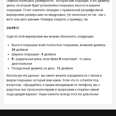
Главное соблюдать размерность - которая Вам подойдет, а это диаметр
диска, на кторый будет установлена покрышка, высота и ширина
покрышки. Стоит отметить ситуацию с правильной расшифровкой
маркировки размера шин на квадроцикл, тут несколько не так - как с
мото или авто шинами. Размеры пишутся, к примеру, так:
26x9R12
Судя из этой маркировки мы можем обозначить следующее:
Высота покрышки всей полностью покрышки, внешний диаметр -
26
дюймов
Ширина покрышки -
9
дюймов
R
- радиальная шина, если буква
R
отсутствует - то шина
диагональная
Посадочный диаметр на диск -
12
дюймов
Используя эти данные - вы смело можете определиться с типом и
видом покрышки, который вам нужен. Если что-то остается под
вопросом - обращайтесь к нашим менеджерам по телефону, мы с
радостью вас проконсультируем и предложим к покупке самый
подходящий вариант. Наши клиенты всегда оста.тся довольны!