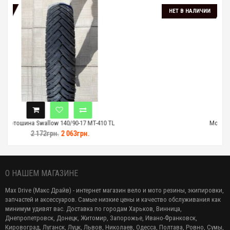
НЕТ В НАЛИЧИИ
-17 MT-410 TL
Мотошина Swallow 140/60-17 MT-41
грн.
1 987грн.
1 888грн.
О НАШЕМ МАГАЗИНЕ
Max Drive (Макс Драйв) - интернет магазин вело и мото резины, экипировки,
запчастей и аксессуаров. Самые низкие цены и качество обслуживания как
минимум удивят вас. Доставка по городам Харьков, Винница,
Днепропетровск, Донецк, Житомир, Запорожье, Ивано-Франковск,
Кировоград, Луганск, Луцк, Львов, Николаев, Одесса, Полтава, Ровно, Сумы,