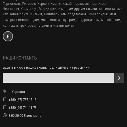
Тернополь, Ужгород, Херсон, Хмельницкий, Черкассы, Чернигов,
Черновцы, Кременчуг, Мариуполь, и многим другим такими перевозчиками
как Новая почта, Интайм, Деливери. Мы предлагаем
шины покрышки и
камеры к велосипедам, мотоциклам, скутерам, квадроциклам, мотоблокам,
коляскам, тракторам по самым низким ценам.
НАШИ КОНТАКТЫ
Будьте в курсе наших акций, подпишитесь на рассылку:
г. Харьков
+380 (67) 737-15-13
+380 (66) 74-111-73
8:00-20:00 Ежедневно