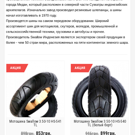
города Медан, который расположен в северной части Суматры индонезийских
архипелагов. Изначально завод производил резиновые шлепанцы, а шины
начал изготавливать в 1970 году.
Производятся шины на самом передовом оборудовании. Широкий
ассортимент шин для мотоциклов, скутеров, мопедов, промышленной и
сельскохозяйственной техники, грузовики и автобусы и прочее.
Производитель Swallow Индонезия является экспортером своей продукции в
более - чем 50 стран мира, расположенных на пяти континентах земного шара.
АКЦИЯ
АКЦИЯ
Мотошина Swallow 3.50-10 HS-541
Мотошина Swallow 3.50-10 HS-540
TL
TL (белый борт)
853грн.
899грн.
898грн.
946грн.