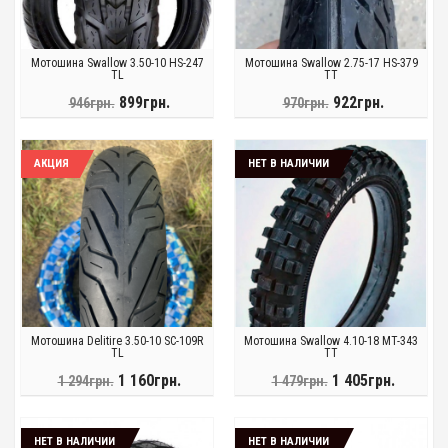
Мотошина Swallow 3.50-10 HS-247
Мотошина Swallow 2.75-17 HS-379
TL
TT
899грн.
922грн.
946грн.
970грн.
АКЦИЯ
НЕТ В НАЛИЧИИ
Мотошина Delitire 3.50-10 SC-109R
Мотошина Swallow 4.10-18 MT-343
TL
TT
1 160грн.
1 405грн.
1 294грн.
1 479грн.
НЕТ В НАЛИЧИИ
НЕТ В НАЛИЧИИ