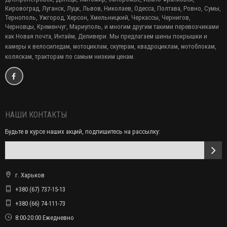
Кировоград, Луганск, Луцк, Львов, Николаев, Одесса, Полтава, Ровно, Сумы,
Тернополь, Ужгород, Херсон, Хмельницкий, Черкассы, Чернигов,
Черновцы, Кременчуг, Мариуполь, и многим другим такими перевозчиками
как Новая почта, Интайм, Деливери. Мы предлагаем
шины покрышки и
камеры к велосипедам, мотоциклам, скутерам, квадроциклам, мотоблокам,
коляскам, тракторам по самым низким ценам.
НАШИ КОНТАКТЫ
Будьте в курсе наших акций, подпишитесь на рассылку:
г. Харьков
+380 (67) 737-15-13
+380 (66) 74-111-73
8:00-20:00 Ежедневно