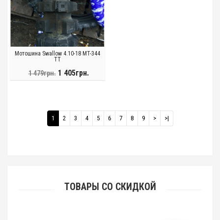
Мотошина Swallow 4.10-18 MT-344
TT
1 405грн.
1 479грн.
1
2
3
4
5
6
7
8
9
>
>|
ТОВАРЫ СО СКИДКОЙ