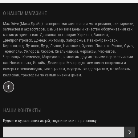
О НАШЕМ МАГАЗИНЕ
Max Drive (Макс Драйв) - интернет магазин вело и мото резины, экипировки,
запчастей и аксессуаров. Самые низкие цены и качество обслуживания как
минимум удивят вас. Доставка по городам Харьков, Винница,
Днепропетровск, Донецк, Житомир, Запорожье, Ивано-Франковск,
Кировоград, Луганск, Луцк, Львов, Николаев, Одесса, Полтава, Ровно, Сумы,
Тернополь, Ужгород, Херсон, Хмельницкий, Черкассы, Чернигов,
Черновцы, Кременчуг, Мариуполь, и многим другим такими перевозчиками
как Новая почта, Интайм, Деливери. Мы предлагаем
шины покрышки и
камеры к велосипедам, мотоциклам, скутерам, квадроциклам, мотоблокам,
коляскам, тракторам по самым низким ценам.
НАШИ КОНТАКТЫ
Будьте в курсе наших акций, подпишитесь на рассылку: