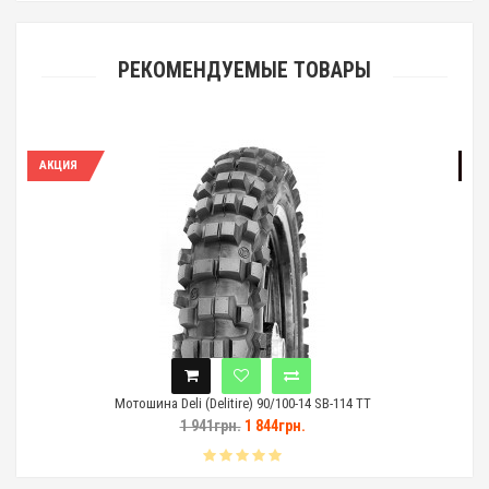
РЕКОМЕНДУЕМЫЕ ТОВАРЫ
НЕТ В НАЛИЧИИ
ина Deli (Delitire) 90/100-14 SB-114 TT
Мотошина Cha
1 941грн.
1 844грн.
1 4