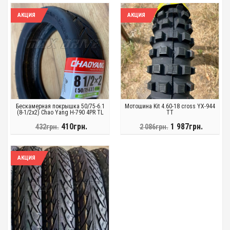
АКЦИЯ
АКЦИЯ
Бескамерная покрышка 50/75-6.1
Мотошина Kit 4.60-18 cross YX-944
(8-1/2x2) Chao Yang H-790 4PR TL
TT
410грн.
1 987грн.
432грн.
2 086грн.
АКЦИЯ