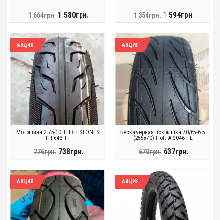
1 580грн.
1 594грн.
1 664грн.
1 354грн.
АКЦИЯ
АКЦИЯ
Мотошина 2.75-10 THREESTONES
Бескамерная покрышка 70/65-6.5
TH-648 TT
(255x70) Hota A-3046 TL
738грн.
637грн.
776грн.
670грн.
АКЦИЯ
АКЦИЯ