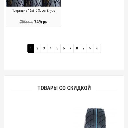
Покрышка 16x3.0 Super E-type
749грн.
786грн.
1
2
3
4
5
6
7
8
9
>
>|
ТОВАРЫ СО СКИДКОЙ