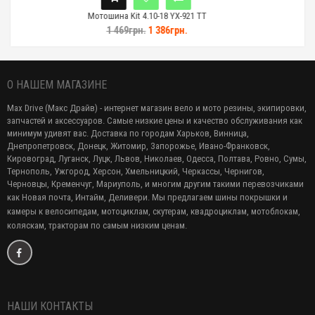
на Kit 4.10-18 YX-921 TT
Мотошина Kit 3.
 469грн.
1 386грн.
1 664грн.
О НАШЕМ МАГАЗИНЕ
Max Drive (Макс Драйв) - интернет магазин вело и мото резины, экипировки,
запчастей и аксессуаров. Самые низкие цены и качество обслуживания как
минимум удивят вас. Доставка по городам Харьков, Винница,
Днепропетровск, Донецк, Житомир, Запорожье, Ивано-Франковск,
Кировоград, Луганск, Луцк, Львов, Николаев, Одесса, Полтава, Ровно, Сумы,
Тернополь, Ужгород, Херсон, Хмельницкий, Черкассы, Чернигов,
Черновцы, Кременчуг, Мариуполь, и многим другим такими перевозчиками
как Новая почта, Интайм, Деливери. Мы предлагаем
шины покрышки и
камеры к велосипедам, мотоциклам, скутерам, квадроциклам, мотоблокам,
коляскам, тракторам по самым низким ценам.
НАШИ КОНТАКТЫ