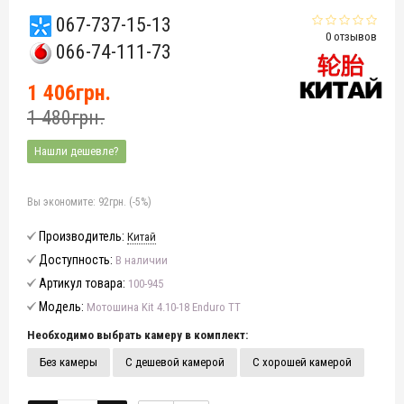
067-737-15-13
0 отзывов
066-74-111-73
1 406грн.
1 480грн.
Нашли дешевле?
Вы экономите:
92грн. (-5%)
Производитель:
Китай
Доступность:
В наличии
Артикул товара:
100-945
Модель:
Мотошина Kit 4.10-18 Enduro TT
Необходимо выбрать камеру в комплект:
Без камеры
С дешевой камерой
С хорошей камерой