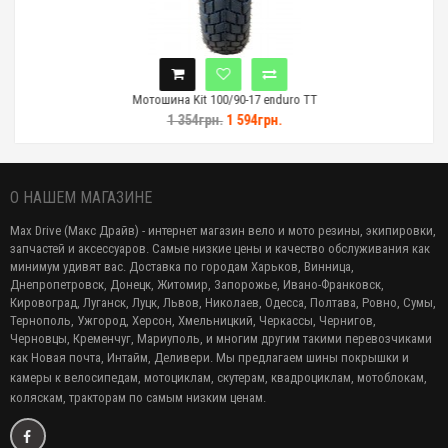
Мотошина Kit 100/90-17 enduro TT
1 354грн.
1 594грн.
О НАШЕМ МАГАЗИНЕ
Max Drive (Макс Драйв) - интернет магазин вело и мото резины, экипировки,
запчастей и аксессуаров. Самые низкие цены и качество обслуживания как
минимум удивят вас. Доставка по городам Харьков, Винница,
Днепропетровск, Донецк, Житомир, Запорожье, Ивано-Франковск,
Кировоград, Луганск, Луцк, Львов, Николаев, Одесса, Полтава, Ровно, Сумы,
Тернополь, Ужгород, Херсон, Хмельницкий, Черкассы, Чернигов,
Черновцы, Кременчуг, Мариуполь, и многим другим такими перевозчиками
как Новая почта, Интайм, Деливери. Мы предлагаем
шины покрышки и
камеры к велосипедам, мотоциклам, скутерам, квадроциклам, мотоблокам,
коляскам, тракторам по самым низким ценам.