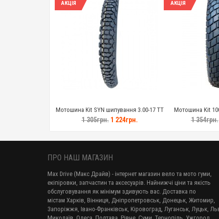
АКЦІЯ
АКЦІЯ
Мотошина Kit SYN шипування 3.00-17 TT
Мотошина Kit 100
1 305грн.
1 224грн.
1 354грн.
ПРО НАШ МАГАЗИН
Max Drive (Макс Драйв) - інтернет магазин вело та мото гуми,
екіпіровки, запчастин та аксесуарів. Найнижчі ціни та якість