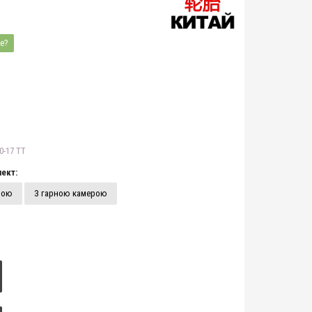
е?
0-17 TT
ект:
рою
З гарною камерою