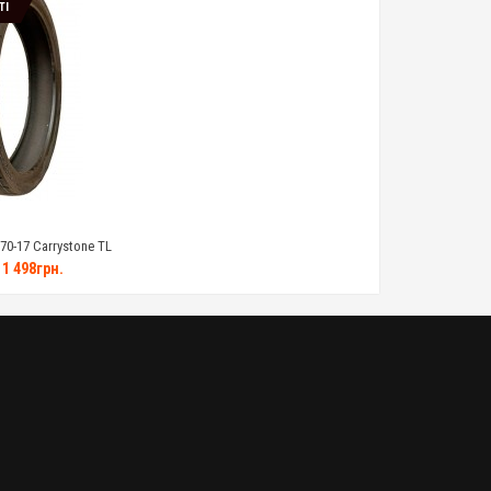
ТІ
0-17 Carrystone TL
1 498грн.