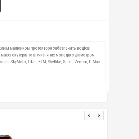
рожнім малюнком протектора забезпечить водієві
максі скутерів та вітчизняних мопедів з діаметром
Loncin, SkyMoto, Lifan, KTM, SkyBike, Spike, Venom, G-Max
<
>