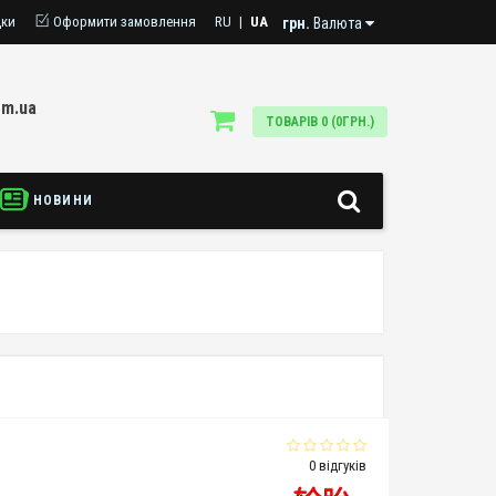
дки
Оформити замовлення
RU
|
UA
грн.
Валюта
om.ua
ТОВАРІВ 0 (0ГРН.)
НОВИНИ
0 відгуків