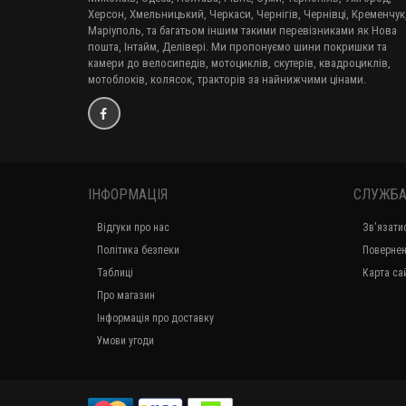
обслуговування як мінімум здивують вас. Доставка по
містам Харків, Вінниця, Дніпропетровськ, Донецьк, Житомир,
Запоріжжя, Івано-Франківськ, Кіровоград, Луганськ, Луцьк, Льв
Миколаїв, Одеса, Полтава, Рівне, Суми, Тернопіль, Ужгород,
Херсон, Хмельницький, Черкаси, Чернігів, Чернівці, Кременчук
Маріуполь, та багатьом іншим такими перевізниками як Нова
пошта, Інтайм, Делівері. Ми пропонуємо шини покришки та
камери до велосипедів, мотоциклів, скутерів, квадроциклів,
мотоблоків, колясок, тракторів за найнижчими цінами.
ІНФОРМАЦІЯ
СЛУЖБА
Відгуки про нас
Зв'язати
Політика безпеки
Повернен
Таблиці
Карта са
Про магазин
Інформація про доставку
Умови угоди