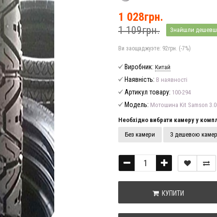
1 028грн.
1 109грн.
Знайшли дешевш
Ви заощаджуэте:
92грн. (-7%)
Виробник:
Китай
Наявність:
В наявності
Артикул товару:
100-294
Модель:
Мотошина Kit Samson 3.0
Необхідно вибрати камеру у компл
Без камери
З дешевою каме
КУПИТИ