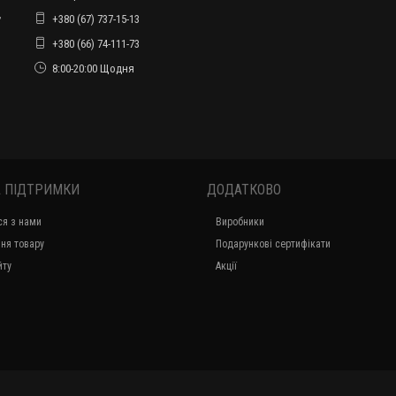
ів,
г. Харьков
,
+380 (67) 737-15-13
+380 (66) 74-111-73
8:00-20:00 Щодня
 ПІДТРИМКИ
ДОДАТКОВО
ся з нами
Виробники
ня товару
Подарункові сертифікати
йту
Акції