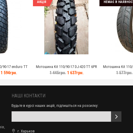
ТОВАРИ, ЯКІ МОЖУТЬ БУТИ ВАМ ЦІКАВІ
АКЦІЯ
НЕМАЄ В НАЯВНОС
/90-17 enduro TT
Мотошина Kit 110/90-17 DJ-420 TT 6PR
Мотошина Kit 110/7
1 594грн.
1 445грн.
1 637грн.
1 577грн.
НАШІ КОНТАКТИ
Будьте в курсі наших акцій, підпишіться на розсилку: