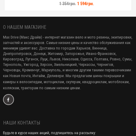
1 354грн.
1 594грн.
О НАШЕМ МАГАЗИНЕ
Max Drive (Макс Драйв) - интернет магазин вело и мото резины, экипировки,
запчастей и аксессуаров. Самые низкие цены и качество обслуживания как
минимум удивят вас. Доставка по городам Харьков, Винница,
Днепропетровск, Донецк, Житомир, Запорожье, Ивано-Франковск,
Кировоград, Луганск, Луцк, Львов, Николаев, Одесса, Полтава, Ровно, Сумы,
Тернополь, Ужгород, Херсон, Хмельницкий, Черкассы, Чернигов,
Черновцы, Кременчуг, Мариуполь, и многим другим такими перевозчиками
как Новая почта, Интайм, Деливери. Мы предлагаем
шины покрышки и
камеры к велосипедам, мотоциклам, скутерам, квадроциклам, мотоблокам,
коляскам, тракторам по самым низким ценам.
НАШИ КОНТАКТЫ
Будьте в курсе наших акций, подпишитесь на рассылку: