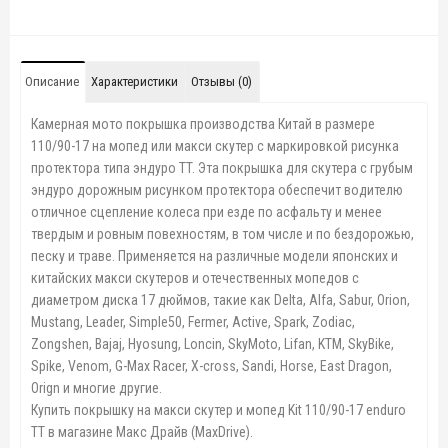
Описание
Характеристики
Отзывы (0)
Камерная мото покрышка производства Китай в размере
110/90-17 на мопед или макси скутер с маркировкой рисунка
протектора типа эндуро TT. Эта покрышка для скутера с грубым
эндуро дорожным рисунком протектора обеспечит водителю
отличное сцепление колеса при езде по асфальту и менее
твердым и ровным повехностям, в том числе и по бездорожью,
песку и траве. Применяется на различные модели японских и
китайских макси скутеров и отечественных мопедов с
диаметром диска 17 дюймов, такие как Delta, Alfa, Sabur, Orion,
Mustang, Leader, Simple50, Fermer, Active, Spark, Zodiac,
Zongshen, Bajaj, Hyosung, Loncin, SkyMoto, Lifan, KTM, SkyBike,
Spike, Venom, G-Max Racer, X-cross, Sandi, Horse, East Dragon,
Orign
и многие другие.
Купить покрышку на макси скутер и мопед Kit 110/90-17 enduro
TT в магазине Макс Драйв (MaxDrive).