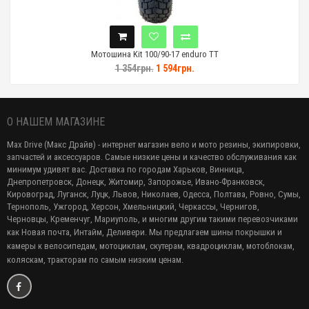
Мотошина Kit 100/90-17 enduro TT
1 354грн.
1 594грн.
О НАШЕМ МАГАЗИНЕ
Max Drive (Макс Драйв) - интернет магазин вело и мото резины, экипировки,
запчастей и аксессуаров. Самые низкие цены и качество обслуживания как
минимум удивят вас. Доставка по городам Харьков, Винница,
Днепропетровск, Донецк, Житомир, Запорожье, Ивано-Франковск,
Кировоград, Луганск, Луцк, Львов, Николаев, Одесса, Полтава, Ровно, Сумы,
Тернополь, Ужгород, Херсон, Хмельницкий, Черкассы, Чернигов,
Черновцы, Кременчуг, Мариуполь, и многим другим такими перевозчиками
как Новая почта, Интайм, Деливери. Мы предлагаем
шины покрышки и
камеры к велосипедам, мотоциклам, скутерам, квадроциклам, мотоблокам,
коляскам, тракторам по самым низким ценам.