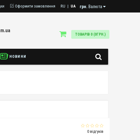
дки
Оформити замовлення
RU
|
UA
грн.
Валюта
om.ua
ТОВАРІВ 0 (0ГРН.)
НОВИНИ
0 відгуків