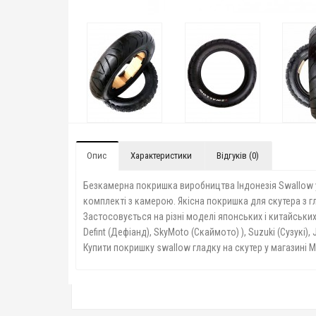
Опис
Характеристики
Відгуків (0)
Безкамерна покришка виробництва Індонезія Swallow у
комплекті з камерою. Якісна покришка для скутера з 
Застосовується на різні моделі японських і китайських 
Defint (Дефіанд), SkyMoto (Скаймото) ), Suzuki (Сузукі), 
Купити покришку swallow гладку на скутер у магазині М