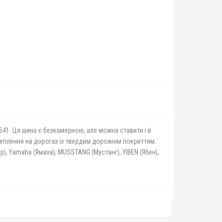
41. Ця шина є безкамерною, але можна ставити і в
еплення на дорогах із твердим дорожнім покриттям.
р), Yamaha (Ямаха), MUSSTANG (Мустанг), YIBEN (Ябен),