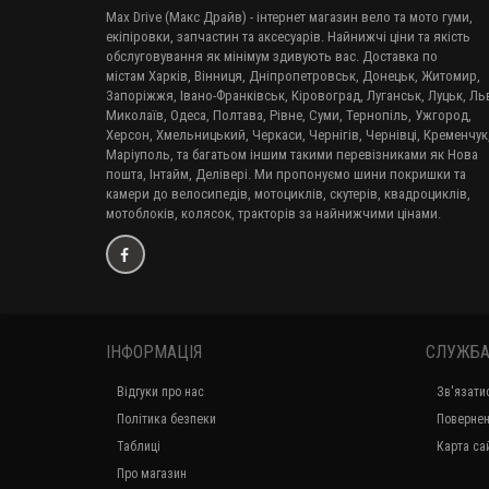
Max Drive (Макс Драйв) - інтернет магазин вело та мото гуми,
екіпіровки, запчастин та аксесуарів. Найнижчі ціни та якість
обслуговування як мінімум здивують вас. Доставка по
містам Харків, Вінниця, Дніпропетровськ, Донецьк, Житомир,
Запоріжжя, Івано-Франківськ, Кіровоград, Луганськ, Луцьк, Льв
Миколаїв, Одеса, Полтава, Рівне, Суми, Тернопіль, Ужгород,
Херсон, Хмельницький, Черкаси, Чернігів, Чернівці, Кременчук
Маріуполь, та багатьом іншим такими перевізниками як Нова
пошта, Інтайм, Делівері. Ми пропонуємо шини покришки та
камери до велосипедів, мотоциклів, скутерів, квадроциклів,
мотоблоків, колясок, тракторів за найнижчими цінами.
ІНФОРМАЦІЯ
СЛУЖБА
Відгуки про нас
Зв'язати
Політика безпеки
Повернен
Таблиці
Карта са
Про магазин