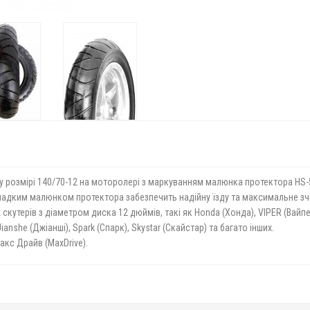
 розмірі 140/70-12 на моторолері з маркуванням малюнка протектора HS-5
гладким малюнком протектора забезпечить надійну їзду та максимальне зч
скутерів з діаметром диска 12 дюймів, такі як Honda (Хонда), VIPER (Вайпе
Jianshe (Джіанші), Spark (Спарк), Skystar (Скайстар) та багато інших.
акс Драйв (MaxDrive).