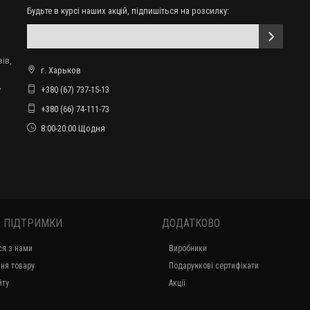
Будьте в курсі наших акцій, підпишіться на розсилку:
ів,
г. Харьков
,
+380 (67) 737-15-13
+380 (66) 74-111-73
8:00-20:00 Щодня
 ПІДТРИМКИ
ДОДАТКОВО
ся з нами
Виробники
ня товару
Подарункові сертифікати
йту
Акції