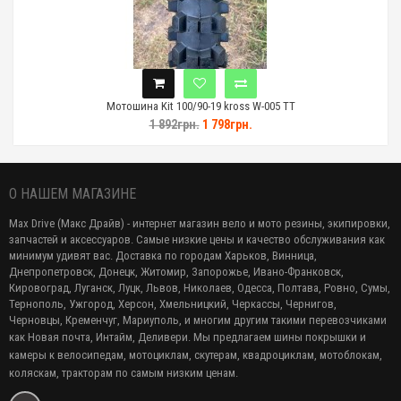
Мотошина Kit 100/90-19 kross W-005 TT
1 892грн.
1 798грн.
О НАШЕМ МАГАЗИНЕ
Max Drive (Макс Драйв) - интернет магазин вело и мото резины, экипировки,
запчастей и аксессуаров. Самые низкие цены и качество обслуживания как
минимум удивят вас. Доставка по городам Харьков, Винница,
Днепропетровск, Донецк, Житомир, Запорожье, Ивано-Франковск,
Кировоград, Луганск, Луцк, Львов, Николаев, Одесса, Полтава, Ровно, Сумы,
Тернополь, Ужгород, Херсон, Хмельницкий, Черкассы, Чернигов,
Черновцы, Кременчуг, Мариуполь, и многим другим такими перевозчиками
как Новая почта, Интайм, Деливери. Мы предлагаем
шины покрышки и
камеры к велосипедам, мотоциклам, скутерам, квадроциклам, мотоблокам,
коляскам, тракторам по самым низким ценам.