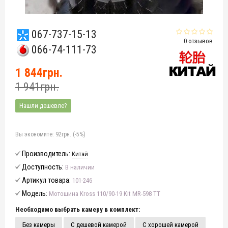
067-737-15-13
0 отзывов
066-74-111-73
1 844грн.
1 941грн.
Нашли дешевле?
Вы экономите:
92грн. (-5%)
Производитель:
Китай
Доступность:
В наличии
Артикул товара:
101-246
Модель:
Мотошина Kross 110/90-19 Kit MR-598 TT
Необходимо выбрать камеру в комплект:
Без камеры
С дешевой камерой
С хорошей камерой