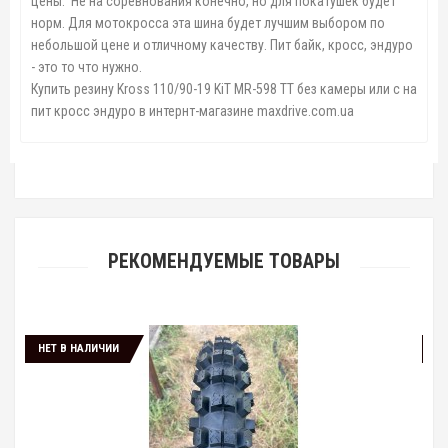
цены. Не на соревнования конечно, но для покатушек будет
норм. Для мотокросса эта шина будет лучшим выбором по
небольшой цене и отличному качеству. Пит байк, кросс, эндуро
- это то что нужно.
Купить резину Kross 110/90-19 KiT MR-598 TT без камеры или с на
пит кросс эндуро в интернт-магазине maxdrive.com.ua
РЕКОМЕНДУЕМЫЕ ТОВАРЫ
 В НАЛИЧИИ
НЕТ В НАЛИЧ