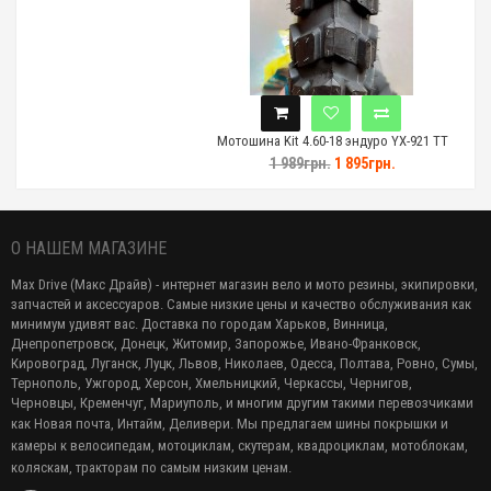
Мотошина Kit 4.60-18 эндуро YX-921 TT
1 989грн.
1 895грн.
О НАШЕМ МАГАЗИНЕ
Max Drive (Макс Драйв) - интернет магазин вело и мото резины, экипировки,
запчастей и аксессуаров. Самые низкие цены и качество обслуживания как
минимум удивят вас. Доставка по городам Харьков, Винница,
Днепропетровск, Донецк, Житомир, Запорожье, Ивано-Франковск,
Кировоград, Луганск, Луцк, Львов, Николаев, Одесса, Полтава, Ровно, Сумы,
Тернополь, Ужгород, Херсон, Хмельницкий, Черкассы, Чернигов,
Черновцы, Кременчуг, Мариуполь, и многим другим такими перевозчиками
как Новая почта, Интайм, Деливери. Мы предлагаем
шины покрышки и
камеры к велосипедам, мотоциклам, скутерам, квадроциклам, мотоблокам,
коляскам, тракторам по самым низким ценам.