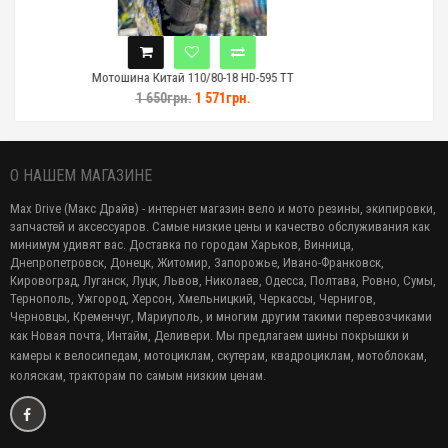
итай 110/80-18 HD-595 TT
Мотошина Китай 110/
50грн.
1 571грн.
1 479грн.
1 
О НАШЕМ МАГАЗИНЕ
Max Drive (Макс Драйв) - интернет магазин вело и мото резины, экипировки,
запчастей и аксессуаров. Самые низкие цены и качество обслуживания как
минимум удивят вас. Доставка по городам Харьков, Винница,
Днепропетровск, Донецк, Житомир, Запорожье, Ивано-Франковск,
Кировоград, Луганск, Луцк, Львов, Николаев, Одесса, Полтава, Ровно, Сумы,
Тернополь, Ужгород, Херсон, Хмельницкий, Черкассы, Чернигов,
Черновцы, Кременчуг, Мариуполь, и многим другим такими перевозчиками
как Новая почта, Интайм, Деливери. Мы предлагаем
шины покрышки и
камеры к велосипедам, мотоциклам, скутерам, квадроциклам, мотоблокам,
коляскам, тракторам по самым низким ценам.