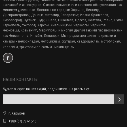
запчастей и аксессуаров. Самые низкие цены и качество обслуживания как
минимум удивят вас. Доставка по городам Харьков, Винница,
Днепропетровск, Донецк, Житомир, Запорожье, Ивано-Франковск,
Кировоград, Луганск, Луцк, Львов, Николаев, Одесса, Полтава, Ровно, Сумы,
Тернополь, Ужгород, Херсон, Хмельницкий, Черкассы, Чернигов,
Черновцы, Кременчуг, Мариуполь, и многим другим такими перевозчиками
как Новая почта, Интайм, Деливери. Мы предлагаем
шины покрышки и
камеры к велосипедам, мотоциклам, скутерам, квадроциклам, мотоблокам,
коляскам, тракторам по самым низким ценам.
НАШИ КОНТАКТЫ
Будьте в курсе наших акций, подпишитесь на рассылку:
г. Харьков
+380 (67) 737-15-13