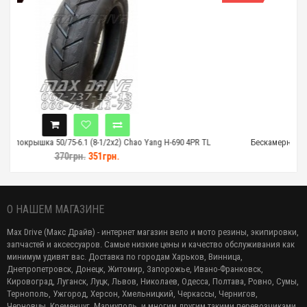
2x2) Chao Yang H-690 4PR TL
Бескамерная покрышка 8-1/2x2 (50-134) E-S
рн.
354грн.
337грн.
О НАШЕМ МАГАЗИНЕ
Max Drive (Макс Драйв) - интернет магазин вело и мото резины, экипировки,
запчастей и аксессуаров. Самые низкие цены и качество обслуживания как
минимум удивят вас. Доставка по городам Харьков, Винница,
Днепропетровск, Донецк, Житомир, Запорожье, Ивано-Франковск,
Кировоград, Луганск, Луцк, Львов, Николаев, Одесса, Полтава, Ровно, Сумы,
Тернополь, Ужгород, Херсон, Хмельницкий, Черкассы, Чернигов,
Черновцы, Кременчуг, Мариуполь, и многим другим такими перевозчиками