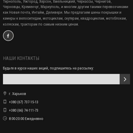
Тернополь, Ужгород, Херсон, Хмельницкий, Черкассы, Чернигов,
Черновцы, Кременчуг, Мариуполь, и многим другим такими перевозчиками
как Новая почта, Интайм, Деливери. Мы предлагаем
шины покрышки и
камеры к велосипедам, мотоциклам, скутерам, квадроциклам, мотоблокам,
коляскам, тракторам по самым низким ценам.
НАШИ КОНТАКТЫ
Будьте в курсе наших акций, подпишитесь на рассылку:
г. Харьков
+380 (67) 737-15-13
+380 (66) 74-111-73
8:00-20:00 Ежедневно