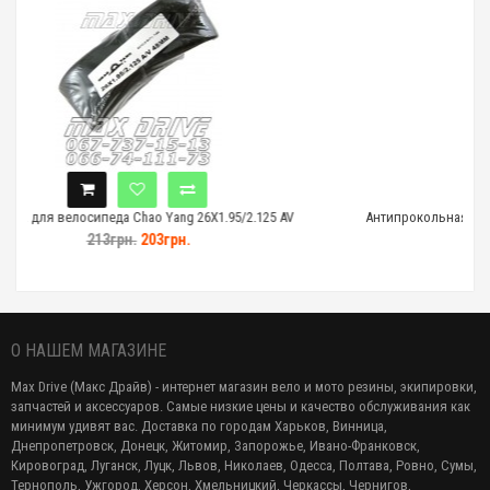
ng 26X1.95/2.125 AV
Антипрокольная Камера для велосипеда Chao Yan
н.
311грн.
295грн.
О НАШЕМ МАГАЗИНЕ
Max Drive (Макс Драйв) - интернет магазин вело и мото резины, экипировки,
запчастей и аксессуаров. Самые низкие цены и качество обслуживания как
минимум удивят вас. Доставка по городам Харьков, Винница,
Днепропетровск, Донецк, Житомир, Запорожье, Ивано-Франковск,
Кировоград, Луганск, Луцк, Львов, Николаев, Одесса, Полтава, Ровно, Сумы,
Тернополь, Ужгород, Херсон, Хмельницкий, Черкассы, Чернигов,