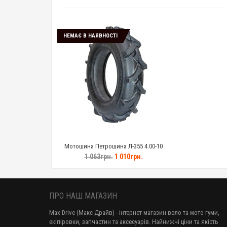
НЕМАЄ В НАЯВНОСТІ
Мотошина Петрошина Л-355 4.00-10
1 063грн.
1 010грн.
ПРО НАШ МАГАЗИН
Max Drive (Макс Драйв) - інтернет магазин вело та мото гуми,
екіпіровки, запчастин та аксесуарів. Найнижчі ціни та якість