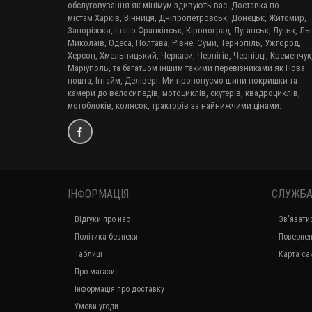
обслуговування як мінімум здивують вас. Доставка по
містам Харків, Вінниця, Дніпропетровськ, Донецьк, Житомир,
Запоріжжя, Івано-Франківськ, Кіровоград, Луганськ, Луцьк, Льв
Миколаїв, Одеса, Полтава, Рівне, Суми, Тернопіль, Ужгород,
Херсон, Хмельницький, Черкаси, Чернігів, Чернівці, Кременчук
Маріуполь, та багатьом іншим такими перевізниками як Нова
пошта, Інтайм, Делівері. Ми пропонуємо шини покришки та
камери до велосипедів, мотоциклів, скутерів, квадроциклів,
мотоблоків, колясок, тракторів за найнижчими цінами.
ІНФОРМАЦІЯ
СЛУЖБА
Відгуки про нас
Зв'язати
Політика безпеки
Повернен
Таблиці
Карта са
Про магазин
Інформація про доставку
Умови угоди