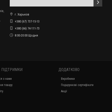
ів,
г. Харьков
,
+380 (67) 737-15-13
+380 (66) 74-111-73
8:00-20:00 Щодня
 ПІДТРИМКИ
ДОДАТКОВО
ся з нами
Виробники
ня товару
Подарункові сертифікати
йту
Акції