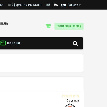
дки
Оформити замовлення
RU
|
UA
грн.
Валюта
om.ua
ТОВАРІВ 0 (0ГРН.)
НОВИНИ
0 відгуків