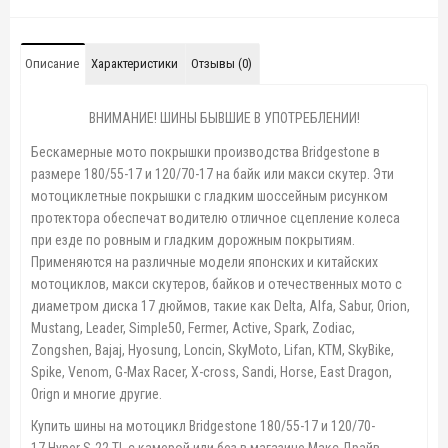
Описание
Характеристики
Отзывы (0)
ВНИМАНИЕ! ШИНЫ БЫВШИЕ В УПОТРЕБЛЕНИИ!
Бескамерные мото покрышки производства Bridgestone в
размере 180/55-17 и 120/70-17 на байк или макси скутер. Эти
мотоциклетные покрышки с гладким шоссейным рисунком
протектора обеспечат водителю отличное сцепление колеса
при езде по ровным и гладким дорожным покрытиям.
Применяются на различные модели японских и китайских
мотоциклов, макси скутеров, байков и отечественных мото с
диаметром диска 17 дюймов, такие как Delta, Alfa, Sabur, Orion,
Mustang, Leader, Simple50, Fermer, Active, Spark, Zodiac,
Zongshen, Bajaj, Hyosung, Loncin, SkyMoto, Lifan, KTM, SkyBike,
Spike, Venom, G-Max Racer, X-cross, Sandi, Horse, East Dragon,
Orign
и многие другие.
Купить шины на мотоцикл Bridgestone 180/55-17 и 120/70-