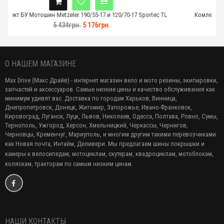
0/55-17 и 120/70-17 Sportec TL
Комлект БУ Мотошин Metzeler 180/55-17 и
 176грн.
5 143грн.
4 898грн
О НАШЕМ МАГАЗИНЕ
Max Drive (Макс Драйв) - интернет магазин вело и мото резины, экипировки,
запчастей и аксессуаров. Самые низкие цены и качество обслуживания как
минимум удивят вас. Доставка по городам Харьков, Винница,
Днепропетровск, Донецк, Житомир, Запорожье, Ивано-Франковск,
Кировоград, Луганск, Луцк, Львов, Николаев, Одесса, Полтава, Ровно, Сумы,
Тернополь, Ужгород, Херсон, Хмельницкий, Черкассы, Чернигов,
Черновцы, Кременчуг, Мариуполь, и многим другим такими перевозчиками
как Новая почта, Интайм, Деливери. Мы предлагаем
шины покрышки и
камеры к велосипедам, мотоциклам, скутерам, квадроциклам, мотоблокам,
коляскам, тракторам по самым низким ценам.
НАШИ КОНТАКТЫ