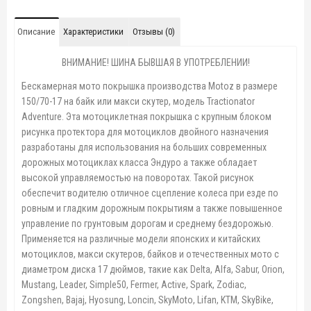
Описание
Характеристики
Отзывы (0)
ВНИМАНИЕ! ШИНА БЫВШАЯ В УПОТРЕБЛЕНИИ!
Бескамерная мото покрышка производства Motoz в размере
150/70-17 на байк или макси скутер, модель Tractionator
Adventure. Эта мотоциклетная покрышка с крупным блоком
рисунка протектора для мотоциклов двойного назначения
разработаны для использования на больших современных
дорожных мотоциклах класса Эндуро а также обладает
высокой управляемостью на поворотах. Такой рисунок
обеспечит водителю отличное сцепление колеса при езде по
ровным и гладким дорожным покрытиям а также повышенное
управление по грунтовым дорогам и среднему бездорожью.
Применяется на различные модели японских и китайских
мотоциклов, макси скутеров, байков и отечественных мото с
диаметром диска 17 дюймов, такие как Delta, Alfa, Sabur, Orion,
Mustang, Leader, Simple50, Fermer, Active, Spark, Zodiac,
Zongshen, Bajaj, Hyosung, Loncin, SkyMoto, Lifan, KTM, SkyBike,