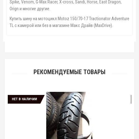
Spike, Venom, G-Max Racer, X-cross, Sandi, Horse, East Dragon,
Orign
и многие другие.
Купить шину на мотоцикл Motoz 150/70-17 Tractionator Adventure
TL с камерой или без в магазине Макс Драйв (MaxDrive).
РЕКОМЕНДУЕМЫЕ ТОВАРЫ
 В НАЛИЧИИ
НЕТ В НАЛИЧ