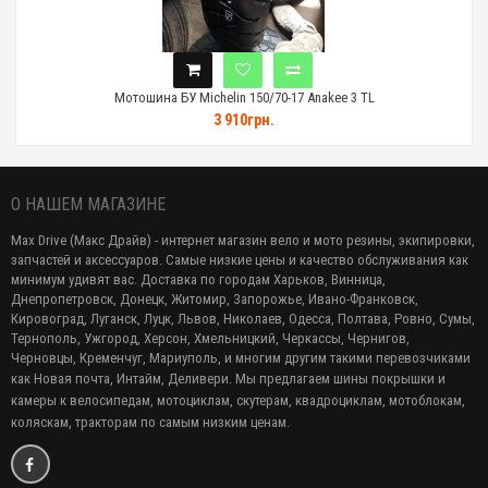
Мотошина БУ Michelin 150/70-17 Anakee 3 TL
Мо
3 910грн.
О НАШЕМ МАГАЗИНЕ
Max Drive (Макс Драйв) - интернет магазин вело и мото резины, экипировки,
запчастей и аксессуаров. Самые низкие цены и качество обслуживания как
минимум удивят вас. Доставка по городам Харьков, Винница,
Днепропетровск, Донецк, Житомир, Запорожье, Ивано-Франковск,
Кировоград, Луганск, Луцк, Львов, Николаев, Одесса, Полтава, Ровно, Сумы,
Тернополь, Ужгород, Херсон, Хмельницкий, Черкассы, Чернигов,
Черновцы, Кременчуг, Мариуполь, и многим другим такими перевозчиками
как Новая почта, Интайм, Деливери. Мы предлагаем
шины покрышки и
камеры к велосипедам, мотоциклам, скутерам, квадроциклам, мотоблокам,
коляскам, тракторам по самым низким ценам.