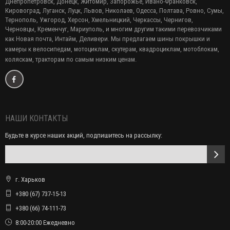
Днепропетровск, Донецк, Житомир, Запорожье, Ивано-Франковск,
Кировоград, Луганск, Луцк, Львов, Николаев, Одесса, Полтава, Ровно, Сумы,
Тернополь, Ужгород, Херсон, Хмельницкий, Черкассы, Чернигов,
Черновцы, Кременчуг, Мариуполь, и многим другим такими перевозчиками
как Новая почта, Интайм, Деливери. Мы предлагаем
шины покрышки и
камеры к велосипедам, мотоциклам, скутерам, квадроциклам, мотоблокам,
коляскам, тракторам по самым низким ценам.
НАШИ КОНТАКТЫ
Будьте в курсе наших акций, подпишитесь на рассылку:
г. Харьков
+380 (67) 737-15-13
+380 (66) 74-111-73
8:00-20:00 Ежедневно