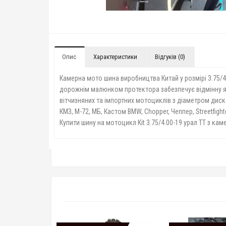
Опис
Характеристики
Відгуків (0)
Камерна мото шина виробництва Китай у розмірі 3.75/
дорожнім малюнком протектора забезпечує відмінну як
вітчизняних та імпортних мотоциклів з діаметром диска 
КМЗ, М-72, МБ, Кастом BMW, Chopper, Чеппер, Streetfighte
Купити шину на мотоцикл Kit 3.75/4.00-19 урал TT з кам