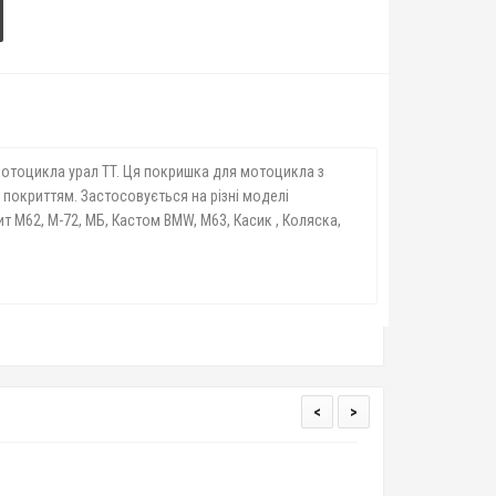
мотоцикла урал TT. Ця покришка для мотоцикла з
покриттям. Застосовується на різні моделі
ит М62, М-72, МБ, Кастом BMW, М63, Касик , Коляска,
<
>