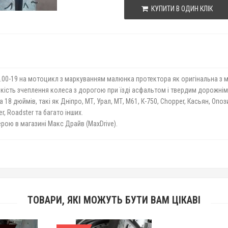
КУПИТИ В ОДИН КЛІК
4.00-19 на мотоцикл з маркуванням малюнка протектора як оригінальна з 
ість зчеплення колеса з дорогою при їзді асфальтом і твердим дорожнім 
18 дюймів, такі як Дніпро, МТ, Урал, МТ, М61, К-750, Chopper, Касьян, Опоз
r, Roadster та багато інших.
ерою в магазині Макс Драйв (MaxDrive).
ТОВАРИ, ЯКІ МОЖУТЬ БУТИ ВАМ ЦІКАВІ