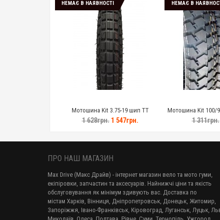
НЕМАЄ В НАЯВНОСТІ
НЕМАЄ В НАЯВНОС
Мотошина Kit 3.75-19 шип TT
Мотошина Kit 100/90
T
1 628грн.
1 547грн.
1 311грн.
ПРО НАШ МАГАЗИН
Max Drive (Макс Драйв) - інтернет магазин вело та мото гуми,
екіпіровки, запчастин та аксесуарів. Найнижчі ціни та якість
обслуговування як мінімум здивують вас. Доставка по
містам Харків, Вінниця, Дніпропетровськ, Донецьк, Житомир,
Запоріжжя, Івано-Франківськ, Кіровоград, Луганськ, Луцьк, Льв
Миколаїв, Одеса, Полтава, Рівне, Суми, Тернопіль, Ужгород,