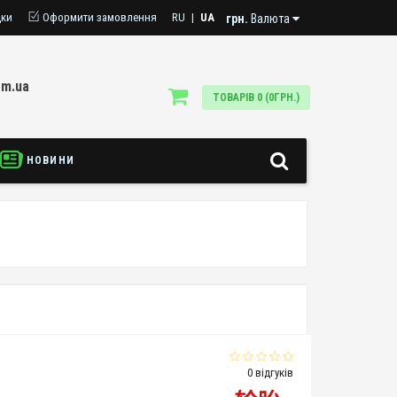
дки
Оформити замовлення
RU
|
UA
грн.
Валюта
om.ua
ТОВАРІВ 0 (0ГРН.)
НОВИНИ
0 відгуків