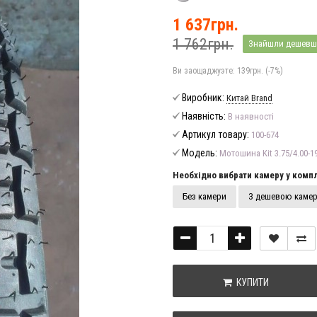
1 637грн.
1 762грн.
Знайшли дешевш
Ви заощаджуэте:
139грн. (-7%)
Виробник:
Китай Brand
Наявність:
В наявності
Артикул товару:
100-674
Модель:
Мотошина Kit 3.75/4.00-1
Необхідно вибрати камеру у компл
Без камери
З дешевою каме
КУПИТИ