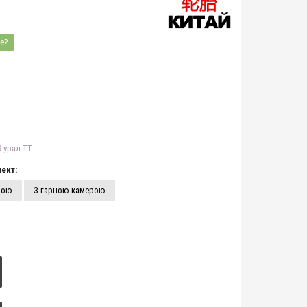
е?
9 урал TT
ект:
рою
З гарною камерою