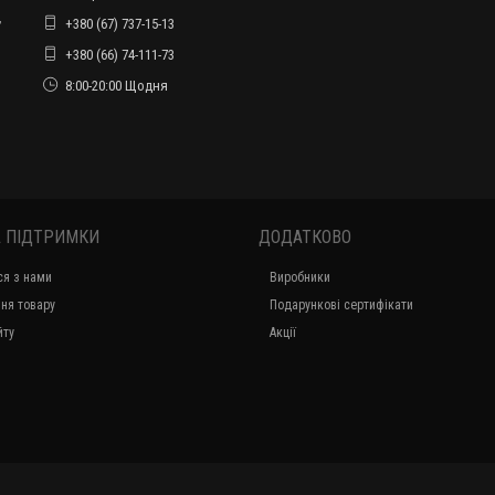
,
+380 (67) 737-15-13
+380 (66) 74-111-73
8:00-20:00 Щодня
 ПІДТРИМКИ
ДОДАТКОВО
ся з нами
Виробники
ня товару
Подарункові сертифікати
йту
Акції