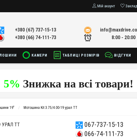
Мій акаунт
Закла
+380 (67) 737-15-13
info@maxdrive.c
+380 (66) 74-111-73
8:00 - 20:00
ЛОШИНИ
КАМЕРИ
ТАБЛИЦІ РОЗМІРІВ
ВІДГУКИ
5%
Знижка на всі товари!
шини 19"
Мотошина Kit 3.75/4.00-19 урал TT
067-737-15-13
9 УРАЛ TT
066-74-111-73