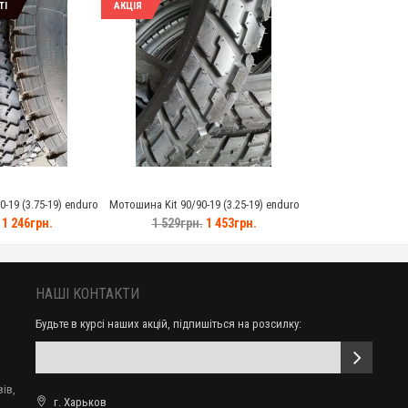
ТІ
АКЦІЯ
-19 (3.75-19) enduro
Мотошина Kit 90/90-19 (3.25-19) enduro
T
TT
1 246грн.
1 529грн.
1 453грн.
НАШІ КОНТАКТИ
Будьте в курсі наших акцій, підпишіться на розсилку:
ів,
г. Харьков