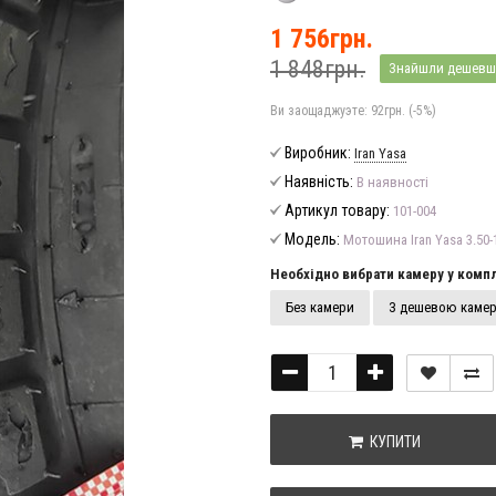
1 756грн.
1 848грн.
Знайшли дешевш
Ви заощаджуэте:
92грн. (-5%)
Виробник:
Iran Yasa
Наявність:
В наявності
Артикул товару:
101-004
Модель:
Мотошина Iran Yasa 3.50-
Необхідно вибрати камеру у компл
Без камери
З дешевою каме
КУПИТИ