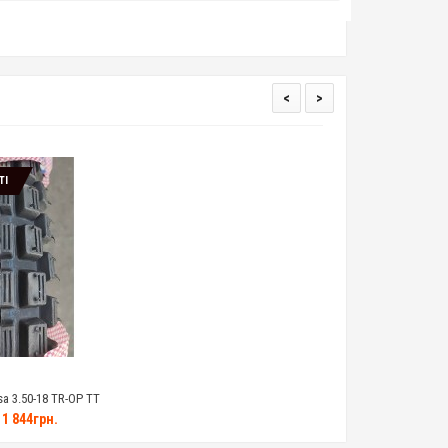
<
>
ТІ
a 3.50-18 TR-OP TT
1 844грн.