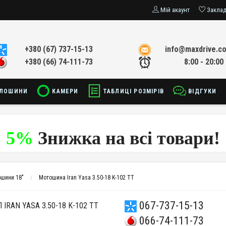
Мій акаунт
Закла
+380 (67) 737-15-13
info@maxdrive.c
+380 (66) 74-111-73
8:00 - 20:00
ЛОШИНИ
КАМЕРИ
ТАБЛИЦІ РОЗМІРІВ
ВІДГУКИ
5%
Знижка на всі товари!
шини 18"
Мотошина Iran Yasa 3.50-18 K-102 TT
067-737-15-13
AN YASA 3.50-18 K-102 TT
066-74-111-73