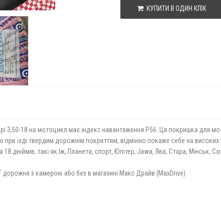
КУПИТИ В ОДИН КЛІК
ірі 3,50-18 на мотоцикл має індекс навантаження P56. Ця покришка для 
ю при їзді твердим дорожнім покриттям, відмінно покаже себе на високих 
8 дюймів, такі як Іж, Планета, спорт, Юпітер, Jawa, Ява, Стара, Мінськ, Схі
T дорожня з камерою або без в магазині Макс Драйв (MaxDrive).