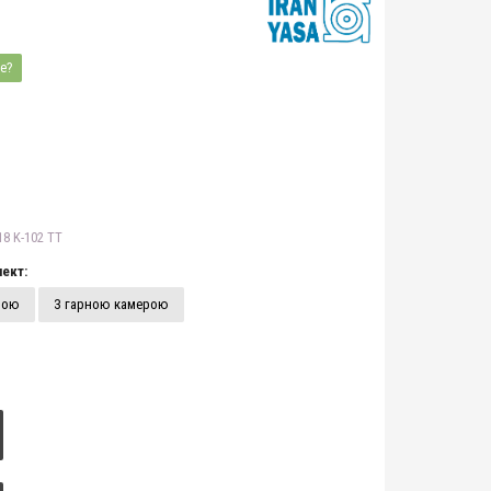
е?
18 K-102 TT
ект:
рою
З гарною камерою