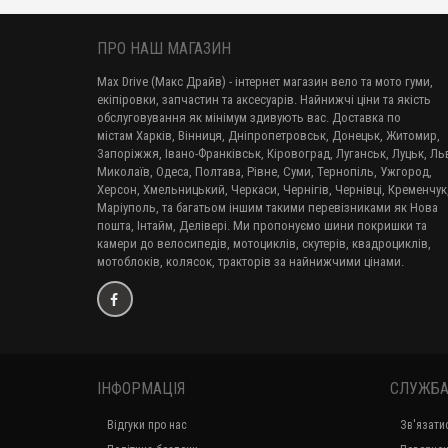
ПРО НАШ МАГАЗИН
Max Drive (Макс Драйв) - інтернет магазин вело та мото гуми,
екіпіровки, запчастин та аксесуарів. Найнижчі ціни та якість
обслуговування як мінімум здивують вас. Доставка по
містам Харків, Вінниця, Дніпропетровськ, Донецьк, Житомир,
Запоріжжя, Івано-Франківськ, Кіровоград, Луганськ, Луцьк, Льв
Миколаїв, Одеса, Полтава, Рівне, Суми, Тернопіль, Ужгород,
Херсон, Хмельницький, Черкаси, Чернігів, Чернівці, Кременчук
Маріуполь, та багатьом іншим такими перевізниками як Нова
пошта, Інтайм, Делівері. Ми пропонуємо шини покришки та
камери до велосипедів, мотоциклів, скутерів, квадроциклів,
мотоблоків, колясок, тракторів за найнижчими цінами.
ІНФОРМАЦІЯ
СЛУЖБА
Відгуки про нас
Зв'язати