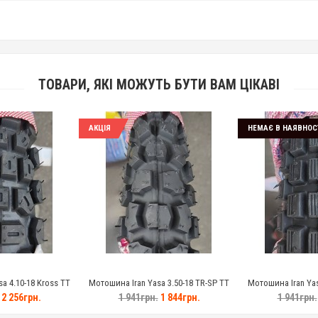
ТОВАРИ, ЯКІ МОЖУТЬ БУТИ ВАМ ЦІКАВІ
АКЦІЯ
НЕМАЄ В НАЯВНОС
a 4.10-18 Kross TT
Мотошина Iran Yasa 3.50-18 TR-SP TT
Мотошина Iran Yas
2 256грн.
1 941грн.
1 844грн.
1 941грн.