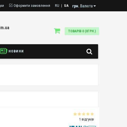
дки
Оформити замовлення
RU
|
UA
грн.
Валюта
om.ua
ТОВАРІВ 0 (0ГРН.)
НОВИНИ
1 відгуків