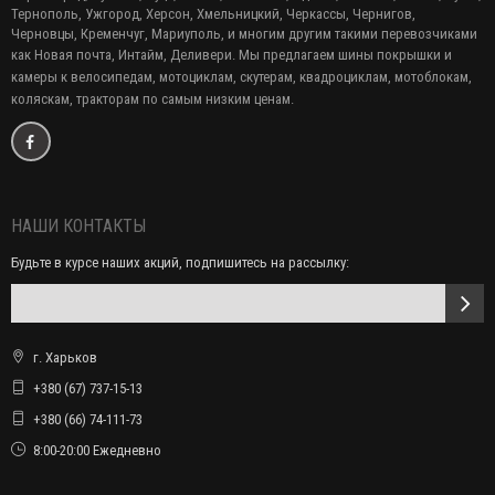
Тернополь, Ужгород, Херсон, Хмельницкий, Черкассы, Чернигов,
Черновцы, Кременчуг, Мариуполь, и многим другим такими перевозчиками
как Новая почта, Интайм, Деливери. Мы предлагаем
шины покрышки и
камеры к велосипедам, мотоциклам, скутерам, квадроциклам, мотоблокам,
коляскам, тракторам по самым низким ценам.
НАШИ КОНТАКТЫ
Будьте в курсе наших акций, подпишитесь на рассылку:
г. Харьков
+380 (67) 737-15-13
+380 (66) 74-111-73
8:00-20:00 Ежедневно