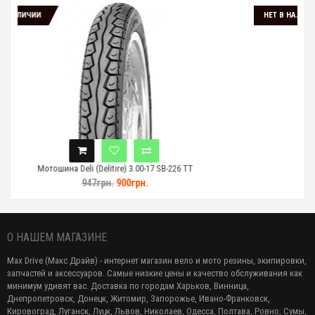
НЕТ В НАЛИЧИИ
Delitire) 3.00-17 SB-226 TT
Мотошина Deli (Delitire)
7грн.
900грн.
2 588грн.
2 4
О НАШЕМ МАГАЗИНЕ
Max Drive (Макс Драйв) - интернет магазин вело и мото резины, экипировки,
запчастей и аксессуаров. Самые низкие цены и качество обслуживания как
минимум удивят вас. Доставка по городам Харьков, Винница,
Днепропетровск, Донецк, Житомир, Запорожье, Ивано-Франковск,
Кировоград, Луганск, Луцк, Львов, Николаев, Одесса, Полтава, Ровно, Сумы,