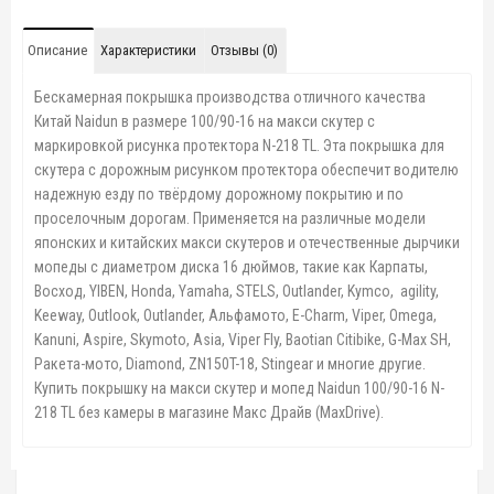
Описание
Характеристики
Отзывы (0)
Бескамерная покрышка производства отличного качества
Китай Naidun в размере 100/90-16 на макси скутер с
маркировкой рисунка протектора N-218 TL. Эта покрышка для
скутера с дорожным рисунком протектора обеспечит водителю
надежную езду по твёрдому дорожному покрытию и по
проселочным дорогам. Применяется на различные модели
японских и китайских макси скутеров и отечественные дырчики
мопеды с диаметром диска 16 дюймов, такие как Карпаты,
Восход,
YIBEN, Honda, Yamaha,
STELS, Outlander
,
Kymco, agility,
Keeway, Outlook, Outlander, Альфамото, E-Charm, Viper, Omega,
Kanuni, Aspire, Skymoto, Asia, Viper Fly, Baotian Citibike, G-Max SH,
Ракета-мото, Diamond, ZN150T-18, Stingear
и многие другие.
Купить покрышку на макси скутер и мопед Naidun 100/90-16 N-
218 TL без камеры в магазине Макс Драйв (MaxDrive).