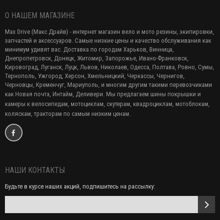
О НАШЕМ МАГАЗИНЕ
Max Drive (Макс Драйв) - интернет магазин вело и мото резины, экипировки,
запчастей и аксессуаров. Самые низкие цены и качество обслуживания как
минимум удивят вас. Доставка по городам Харьков, Винница,
Днепропетровск, Донецк, Житомир, Запорожье, Ивано-Франковск,
Кировоград, Луганск, Луцк, Львов, Николаев, Одесса, Полтава, Ровно, Сумы,
Тернополь, Ужгород, Херсон, Хмельницкий, Черкассы, Чернигов,
Черновцы, Кременчуг, Мариуполь, и многим другим такими перевозчиками
как Новая почта, Интайм, Деливери. Мы предлагаем
шины покрышки и
камеры к велосипедам, мотоциклам, скутерам, квадроциклам, мотоблокам,
коляскам, тракторам по самым низким ценам.
НАШИ КОНТАКТЫ
Будьте в курсе наших акций, подпишитесь на рассылку: