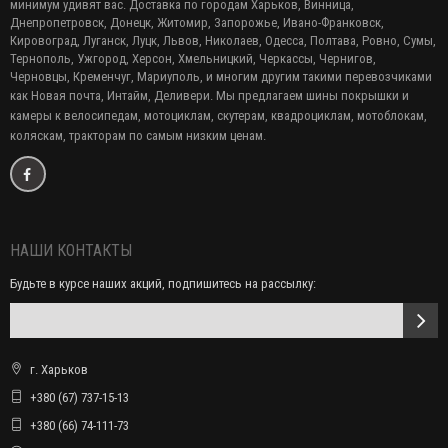
минимум удивят вас. Доставка по городам Харьков, Винница,
Днепропетровск, Донецк, Житомир, Запорожье, Ивано-Франковск,
Кировоград, Луганск, Луцк, Львов, Николаев, Одесса, Полтава, Ровно, Сумы,
Тернополь, Ужгород, Херсон, Хмельницкий, Черкассы, Чернигов,
Черновцы, Кременчуг, Мариуполь, и многим другим такими перевозчиками
как Новая почта, Интайм, Деливери. Мы предлагаем
шины покрышки и
камеры к велосипедам, мотоциклам, скутерам, квадроциклам, мотоблокам,
коляскам, тракторам по самым низким ценам.
НАШИ КОНТАКТЫ
Будьте в курсе наших акций, подпишитесь на рассылку:
г. Харьков
+380 (67) 737-15-13
+380 (66) 74-111-73