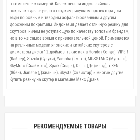
в комплекте с камерой. Качественная индонезийская
покрышка для скутера с гладким рисунком протектора для
езды по ровным и твердым асфальтированным и другим
дорожным покрытиям. Индонезия делает отличную резину для
скутеров, ничем не уступающую по качеству топовым брендам,
но в то же самое время с привлекательной ценой. Применяется
на различные модели японских и китайских скутеров с
диаметром диска 12 дюймов, такие как а Honda (Хонда), VIPER
(Вайпер), Suzuki (Сузуки), Yamaha (Ямаха), MUSSTANG (Мустанг),
SkyMoto (Скаймото), Spark (Спарк), Defint (Дефианд), YIBEN
(Ябен), Jianshe (Джианши), Skysta (Скайстар) и многие другие.
Купить резину на скутер в магазине Макс Драйв
РЕКОМЕНДУЕМЫЕ ТОВАРЫ