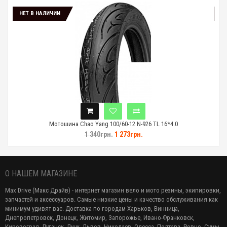
НЕТ В НАЛИЧИИ
НЕТ 
Мотошина Chao Yang 100/60-12 N-926 TL 16*4.0
1 340грн.
1 273грн.
О НАШЕМ МАГАЗИНЕ
Max Drive (Макс Драйв) - интернет магазин вело и мото резины, экипировки,
запчастей и аксессуаров. Самые низкие цены и качество обслуживания как
минимум удивят вас. Доставка по городам Харьков, Винница,
Днепропетровск, Донецк, Житомир, Запорожье, Ивано-Франковск,
Кировоград, Луганск, Луцк, Львов, Николаев, Одесса, Полтава, Ровно, Сумы,