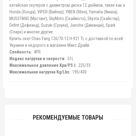
китайских скутеров с диаметром диска 12 дюймов, такие как а
Honda (Хонда), VIPER (Вайпер), YIBEN (Ябен), Yamaha (Ямаха),
MUSSTANG (Мустанг), SkyMoto (Скаймото), Skysta (Скайстар),
Defint (Дефианд), Suzuki (Сузуки), Jianshe (Джианши), Spark
(Спарк) и многие другие.
Купить скат Chao Yang 120/70-12 H-921 TL с доставкой по всей
Украине и недорого в магазине Макс Драйв
Слойность:
4PR
Индекс нагрузки и скорости:
51L
Максимальное давление Kpa/P.S.I:
225/33
Максимальная нагрузка Kg/Lbs:
195/430
РЕКОМЕНДУЕМЫЕ ТОВАРЫ