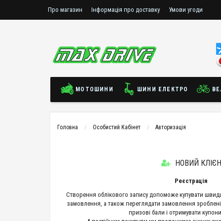
Про магазин
Інформація про доставку
Умови угоди
МОТОШИНИ
ШИНИ ЕЛЕКТРО
ВЕ
Головна
Особистий Кабінет
Авторизація
НОВИЙ КЛІЄ
Реєстрація
Створення облікового запису допоможе купувати швид
замовлення, а також переглядати замовлення зроблені
призові бали і отримувати купон