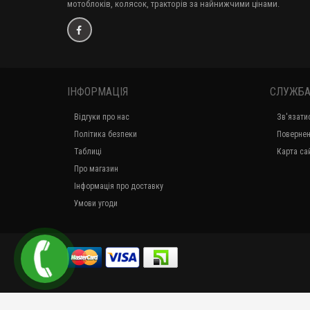
мотоблоків, колясок, тракторів за найнижчими цінами.
ІНФОРМАЦІЯ
СЛУЖБА
Відгуки про нас
Зв'язати
Політика безпеки
Повернен
Таблиці
Карта са
Про магазин
Інформація про доставку
Умови угоди