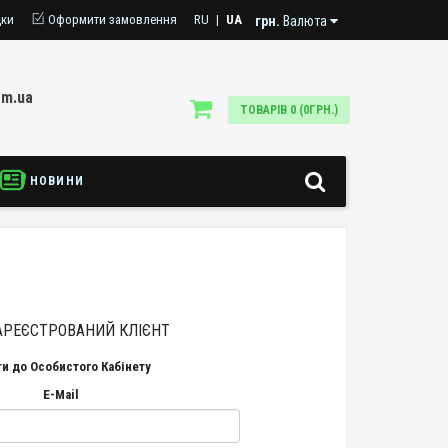
дки
Оформити замовлення
RU
|
UA
грн.
Валюта
om.ua
ТОВАРІВ 0 (0ГРН.)
НОВИНИ
АРЕЄСТРОВАНИЙ КЛІЄНТ
ти до Особистого Кабінету
E-Mail