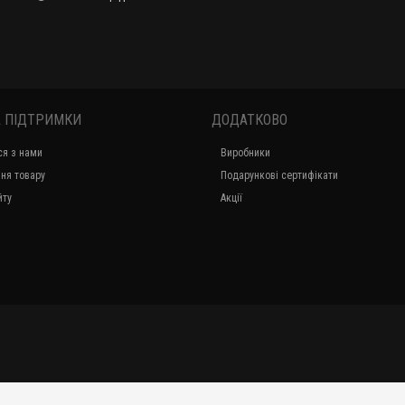
 ПІДТРИМКИ
ДОДАТКОВО
ся з нами
Виробники
ня товару
Подарункові сертифікати
йту
Акції