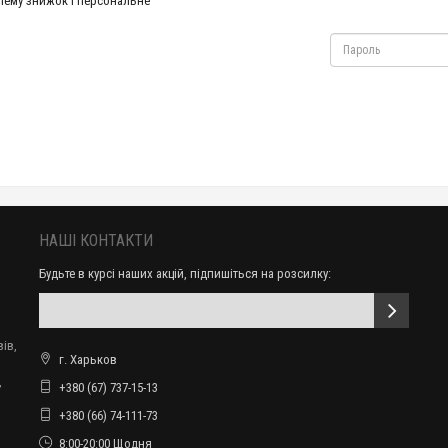
тему знижок і персональне
НАШІ КОНТАКТИ
Будьте в курсі наших акцій, підпишіться на розсилку:
ів,
г. Харьков
,
+380 (67) 737-15-13
+380 (66) 74-111-73
8:00-20:00 Щодня