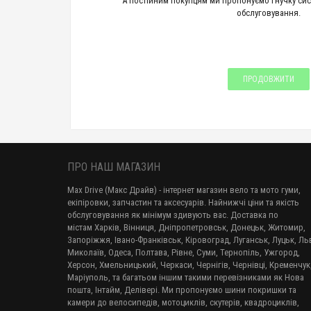
А постійним покупцям ми пропонуємо гнучку сис
обслуговування.
ПРОДОВЖИТИ
ПРО НАШ МАГАЗИН
Max Drive (Макс Драйв) - інтернет магазин вело та мото гуми,
екіпіровки, запчастин та аксесуарів. Найнижчі ціни та якість
обслуговування як мінімум здивують вас. Доставка по
містам Харків, Вінниця, Дніпропетровськ, Донецьк, Житомир,
Запоріжжя, Івано-Франківськ, Кіровоград, Луганськ, Луцьк, Льв
Миколаїв, Одеса, Полтава, Рівне, Суми, Тернопіль, Ужгород,
Херсон, Хмельницький, Черкаси, Чернігів, Чернівці, Кременчук
Маріуполь, та багатьом іншим такими перевізниками як Нова
пошта, Інтайм, Делівері. Ми пропонуємо шини покришки та
камери до велосипедів, мотоциклів, скутерів, квадроциклів,