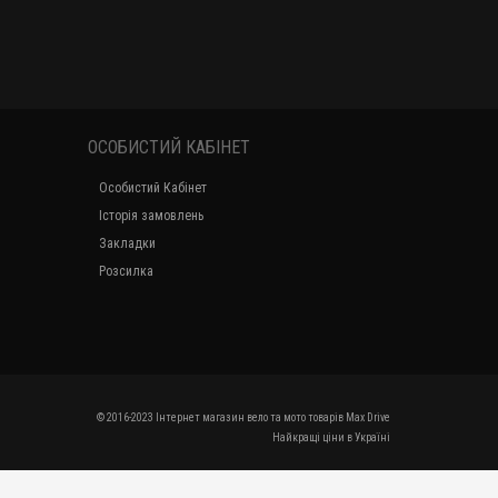
ОСОБИСТИЙ КАБІНЕТ
Особистий Кабінет
Історія замовлень
Закладки
Розсилка
© 2016-2023 Інтернет магазин вело та мото товарів Max Drive
Найкращі ціни в Україні